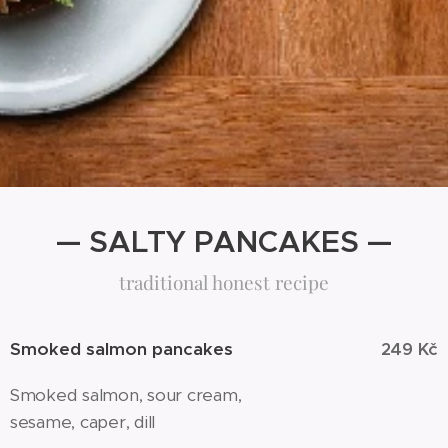
— SALTY PANCAKES —
traditional honest recipe
Smoked salmon pancakes
249 Kč
Smoked salmon, sour cream,
sesame, caper, dill