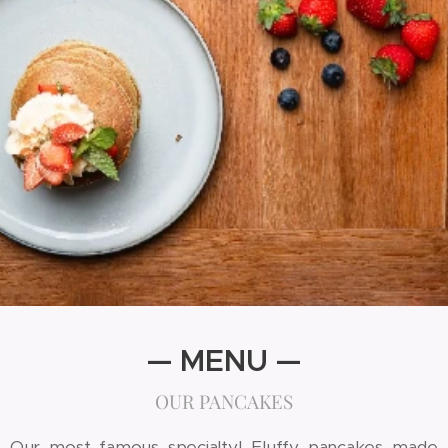
— MENU —
OUR PANCAKES
Our most famous specialty! Fluffy pancakes made