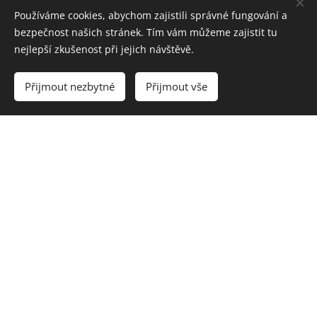
Používáme cookies, abychom zajistili správné fungování a
bezpečnost našich stránek. Tím vám můžeme zajistit tu
SALTY PANCAKES
nejlepší zkušenost při jejich návštěvě.
Přijmout nezbytné
Přijmout vše
Download our Pancake & Brunch menu
Bistro Den
Noc s.r.o.
, Templová 7, Praha, 110 00, +420 775 697
733
Cookies
Languages
Čeština
English