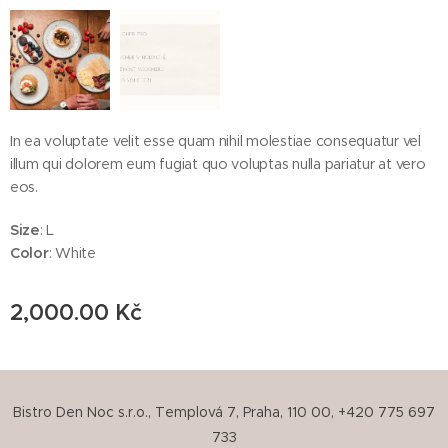
In ea voluptate velit esse quam nihil molestiae consequatur vel
illum qui dolorem eum fugiat quo voluptas nulla pariatur at vero
eos.
Size
: L
Color
: White
2,000.00
Kč
Bistro Den
Noc s.r.o.
, Templová 7, Praha, 110 00, +420 775 697
733